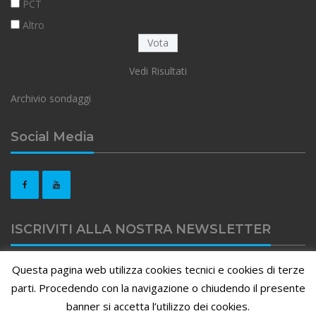
PCT
Altro
Vedi Risultati
Archivio sondaggi
Social Media
ISCRIVITI ALLA NOSTRA NEWSLETTER
Questa pagina web utilizza cookies tecnici e cookies di terze
Clicca qui per iscriviti alla nostra newsletter
parti. Procedendo con la navigazione o chiudendo il presente
banner si accetta l’utilizzo dei cookies.