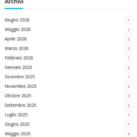
Archivi
Giugno 2026
1
Maggio 2026
2
Aprile 2026
2
Marzo 2026
2
Febbraio 2026
1
Gennaio 2026
2
Dicembre 2025
1
Novembre 2025
2
Ottobre 2025
3
Settembre 2025
2
Luglio 2025
1
Giugno 2025
1
Maggio 2025
6