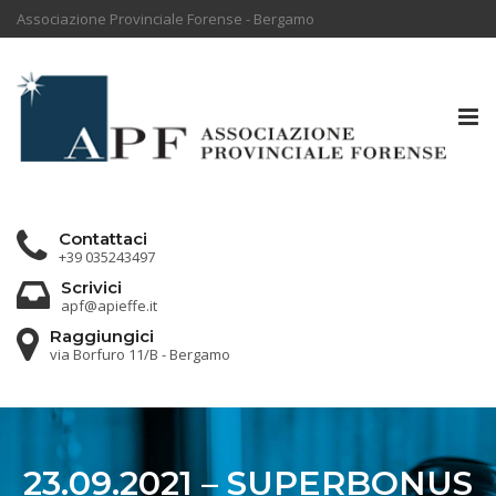
Associazione Provinciale Forense - Bergamo
Tog
nav
Contattaci
+39 035243497
Scrivici
apf@apieffe.it
Raggiungici
via Borfuro 11/B - Bergamo
23.09.2021 – SUPERBONUS