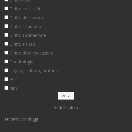
Diritto societario
Diritto del Lavoro
Diritto Tributario
Diritto Fallimentare
Diritto Penale
Diritto delle esecuzioni
Deontologia
Lingua, scrittura, oratoria
PCT
Altro
Vedi Risultati
Archivio sondaggi