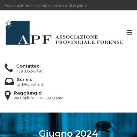
Associazione Provinciale Forense - Bergamo
Tog
nav
Contattaci
+39 035243497
Scrivici
apf@apieffe.it
Raggiungici
via Borfuro 11/B - Bergamo
Giugno 2024