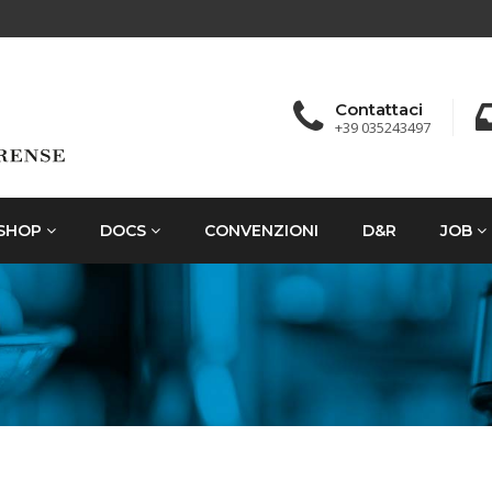
Contattaci
+39 035243497
SHOP
DOCS
CONVENZIONI
D&R
JOB