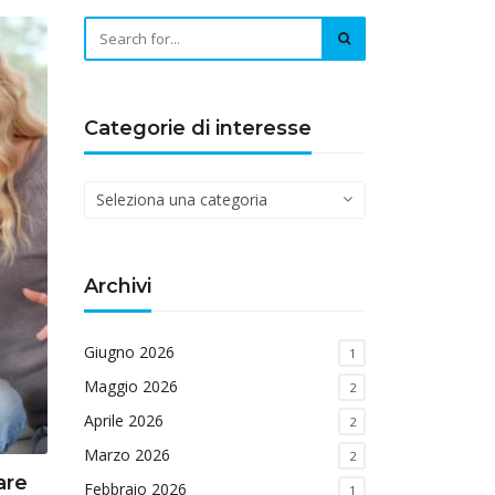
Categorie di interesse
Categorie
di
interesse
Archivi
Giugno 2026
1
Maggio 2026
2
Aprile 2026
2
Marzo 2026
2
are
Febbraio 2026
1