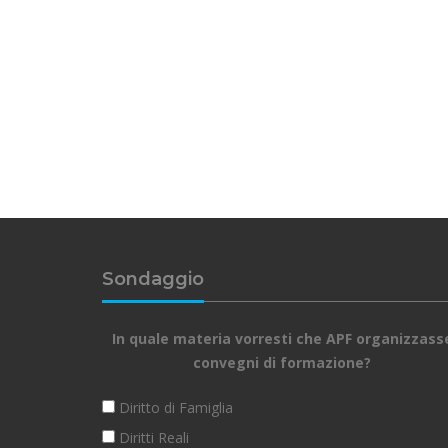
Sondaggio
In quale materia vorresti che APF organizzass
convegni di formazione?
Diritto di Famiglia
Diritti Reali