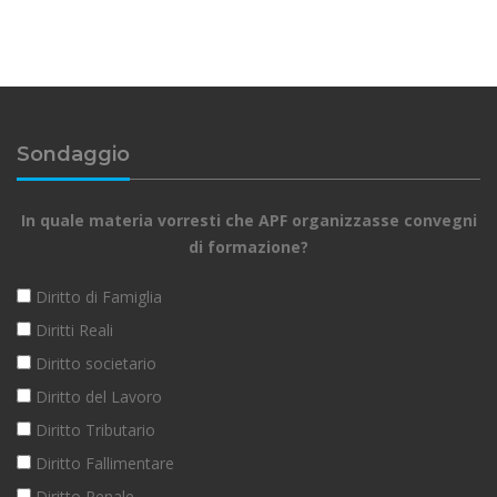
Sondaggio
In quale materia vorresti che APF organizzasse convegni
di formazione?
Diritto di Famiglia
Diritti Reali
Diritto societario
Diritto del Lavoro
Diritto Tributario
Diritto Fallimentare
Diritto Penale