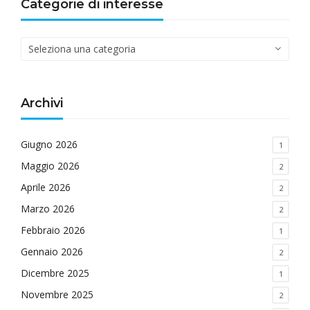
Categorie di interesse
Categorie
di
interesse
Archivi
Giugno 2026
1
Maggio 2026
2
Aprile 2026
2
Marzo 2026
2
Febbraio 2026
1
Gennaio 2026
2
Dicembre 2025
1
Novembre 2025
2