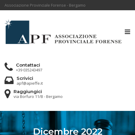
Associazione Provinciale Forense - Bergamo
Tog
nav
Contattaci
+39 035243497
Scrivici
apf@apieffe.it
Raggiungici
via Borfuro 11/B - Bergamo
Dicembre 2022