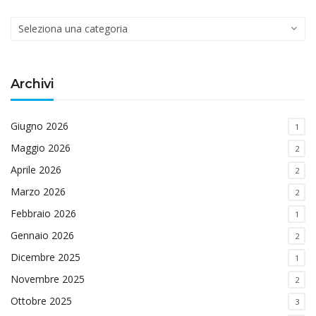
Categorie
di
interesse
Archivi
Giugno 2026
1
Maggio 2026
2
Aprile 2026
2
Marzo 2026
2
Febbraio 2026
1
Gennaio 2026
2
Dicembre 2025
1
Novembre 2025
2
Ottobre 2025
3