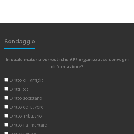
Sondaggio
In quale materia vorresti che APF organizzasse convegni
di formazione?
Diritto di Famiglia
Diritti Reali
Diritto societario
Diritto del Lavoro
Diritto Tributario
Diritto Fallimentare
Diritto Penale