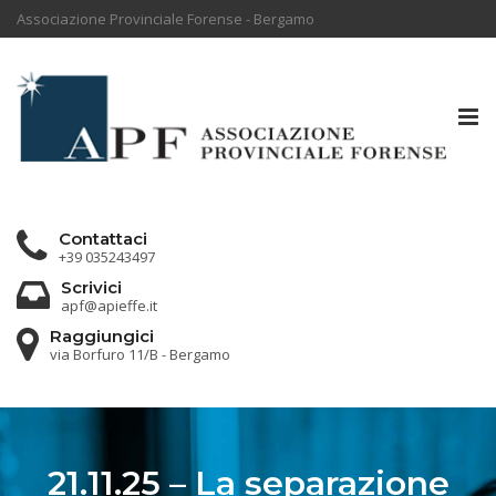
Associazione Provinciale Forense - Bergamo
Tog
nav
Contattaci
+39 035243497
Scrivici
apf@apieffe.it
Raggiungici
via Borfuro 11/B - Bergamo
21.11.25 – La separazione