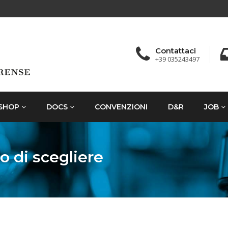
Contattaci
+39 035243497
SHOP
DOCS
CONVENZIONI
D&R
JOB
to di scegliere