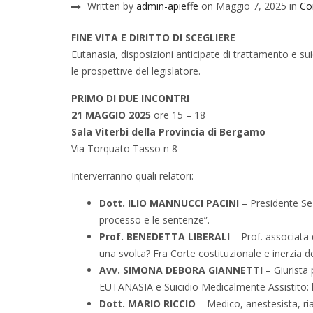
Written by
admin-apieffe
on Maggio 7, 2025 in
Co
FINE VITA E DIRITTO
DI SCEGLIERE
Eutanasia, disposizioni anticipate di trattamento e sui
le prospettive del legislatore.
PRIMO DI DUE INCONTRI
21 MAGGIO 2025
ore 15 – 18
Sala Viterbi della Provincia di Bergamo
Via Torquato Tasso n 8
Interverranno quali relatori:
Dott. ILIO MANNUCCI PACINI
– Presidente Se
processo e le sentenze”.
Prof. BENEDETTA LIBERALI
– Prof. associata d
una svolta? Fra Corte costituzionale e inerzia de
Avv. SIMONA DEBORA GIANNETTI
– Giurista 
EUTANASIA e Suicidio Medicalmente Assistito: la 
Dott. MARIO RICCIO
– Medico, anestesista, ri