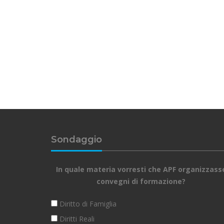
Sondaggio
In quale materia vorresti che APF organizzass
convegni di formazione?
Diritto di Famiglia
Diritti Reali