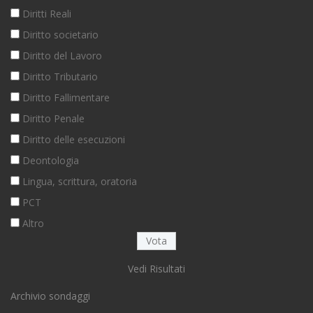
Diritti Reali
Diritto societario
Diritto del Lavoro
Diritto Tributario
Diritto Fallimentare
Diritto Penale
Diritto delle esecuzioni
Deontologia
Lingua, scrittura, oratoria
PCT
Altro
Vedi Risultati
Archivio sondaggi