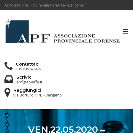
Associazione Provinciale Forense - Bergamo
Tog
nav
Contattaci
+39 035243497
Scrivici
apf@apieffe.it
Raggiungici
via Borfuro 11/B - Bergamo
VEN.22.05.2020 –