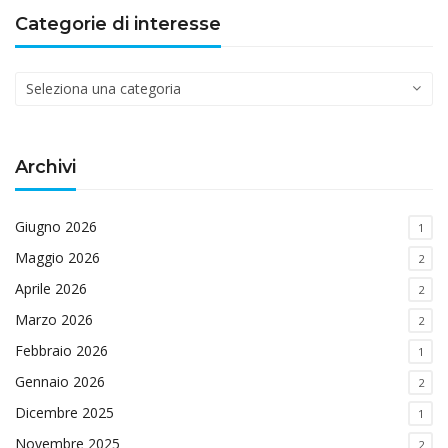
Categorie di interesse
Categorie
di
interesse
Archivi
Giugno 2026
1
Maggio 2026
2
Aprile 2026
2
Marzo 2026
2
Febbraio 2026
1
Gennaio 2026
2
Dicembre 2025
1
Novembre 2025
2