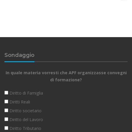
Sondaggio
In quale materia vorresti che APF organizzasse convegni
di formazione?
Diritto di Famiglia
Diritti Reali
Diritto societario
Diritto del Lavoro
Diritto Tributario