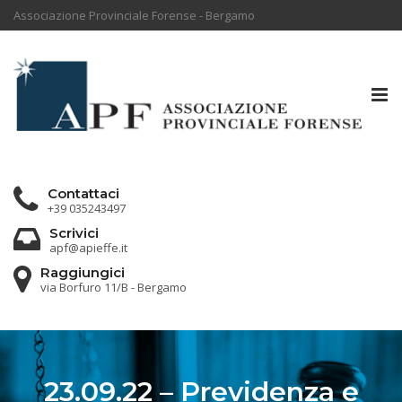
Associazione Provinciale Forense - Bergamo
Tog
nav
Contattaci
+39 035243497
Scrivici
apf@apieffe.it
Raggiungici
via Borfuro 11/B - Bergamo
23.09.22 – Previdenza e