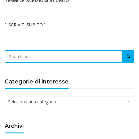
TERMINE ISCRIZIONI 6 LUGLIO
[
ISCRIVITI SUBITO
]
Categorie di interesse
Categorie
di
interesse
Archivi