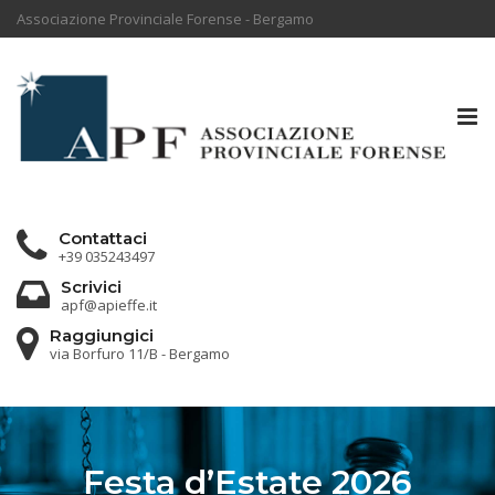
Associazione Provinciale Forense - Bergamo
Tog
nav
Contattaci
+39 035243497
Scrivici
apf@apieffe.it
Raggiungici
via Borfuro 11/B - Bergamo
Festa d’Estate 2026