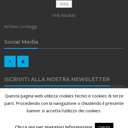
Vedi Risultati
Archivio sondaggi
Social Media
ISCRIVITI ALLA NOSTRA NEWSLETTER
Questa pagina web utilizza cookies tecnici e cookies di terze
Clicca qui per iscriviti alla nostra newsletter
parti. Procedendo con la navigazione o chiudendo il presente
banner si accetta l’utilizzo dei cookies.
APIEFFE - Associazione Provinciale Forense - Via Borfuro 11/B -
Clicca qui per maggiori informazioni
CHIUDI
Bergamo |
Experimento Design
|
PRIVACY
|
COOKIES