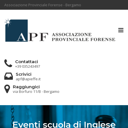
Associazione Provinciale Forense - Bergamo
Tog
nav
Contattaci
+39 035243497
Scrivici
apf@apieffe.it
Raggiungici
via Borfuro 11/B - Bergamo
Eventi scuola di Inglese