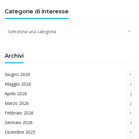
Categorie di interesse
Categorie
di
interesse
Archivi
Giugno 2026
1
Maggio 2026
2
Aprile 2026
2
Marzo 2026
2
Febbraio 2026
1
Gennaio 2026
2
Dicembre 2025
1