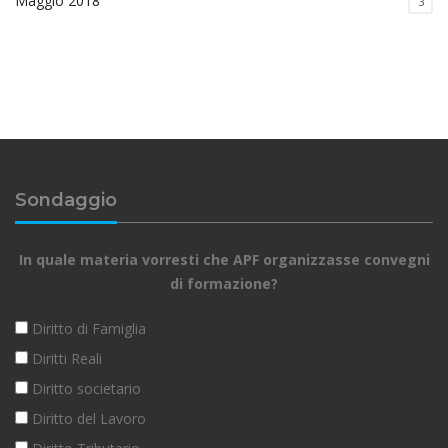
Maggio 2018
3
Sondaggio
In quale materia vorresti che APF organizzasse convegni
di formazione?
Diritto di Famiglia
Diritti Reali
Diritto societario
Diritto del Lavoro