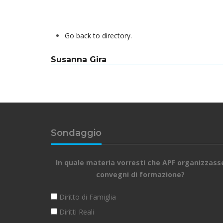
Go back to directory.
Susanna
Gira
Sondaggio
In quale materia vorresti che APF organizzass
convegni di formazione?
Diritto di Famiglia
Diritti Reali