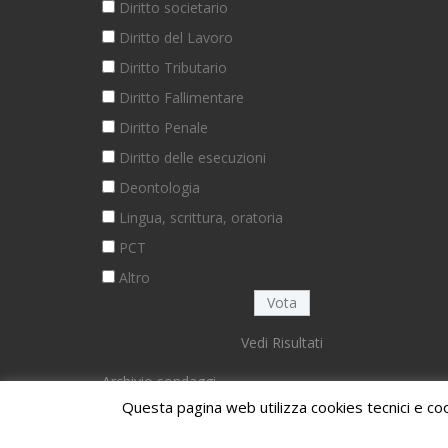
Diritto societario
Diritto del Lavoro
Diritto Tributario
Diritto Fallimentare
Diritto Penale
Diritto delle esecuzioni
Deontologia
Lingua, scrittura, oratoria
PCT
Altro
Vedi Risultati
Archivio sondaggi
Questa pagina web utilizza cookies tecnici e coo