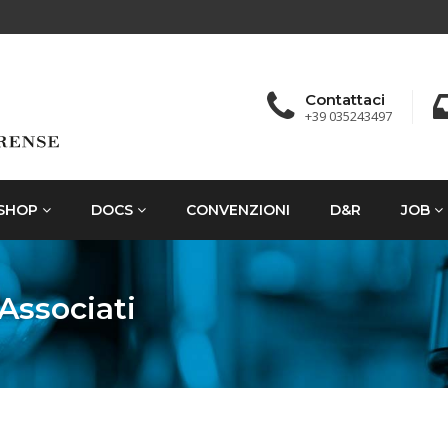
Contattaci
+39 035243497
SHOP
DOCS
CONVENZIONI
D&R
JOB
Associati