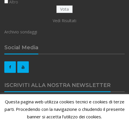
Altro
Vedi Risultati
Archivio sondaggi
Social Media
ISCRIVITI ALLA NOSTRA NEWSLETTER
Questa pagina web utilizza cookies tecnici e cookies di terze
Clicca qui per iscriviti alla nostra newsletter
parti. Procedendo con la navigazione o chiudendo il presente
banner si accetta l’utilizzo dei cookies.
APIEFFE - Associazione Provinciale Forense - Via Borfuro 11/B -