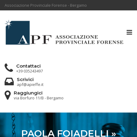
Associazione Provinciale Forense - Bergamo
Tog
nav
Contattaci
+39 035243497
Scrivici
apf@apieffe.it
Raggiungici
via Borfuro 11/B - Bergamo
PAOLA FOIADELLI »