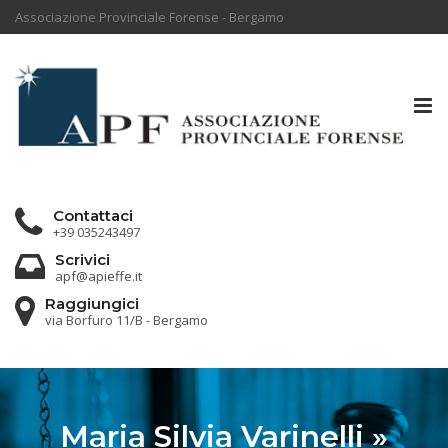
Associazione Provinciale Forense - Bergamo
Tog
nav
Contattaci
+39 035243497
Scrivici
apf@apieffe.it
Raggiungici
via Borfuro 11/B - Bergamo
Maria Silvia Varinelli »