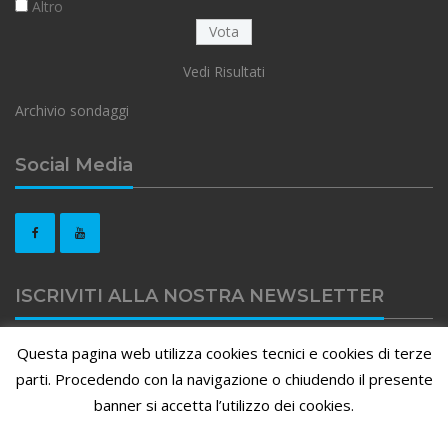
Altro
Vedi Risultati
Archivio sondaggi
Social Media
ISCRIVITI ALLA NOSTRA NEWSLETTER
Questa pagina web utilizza cookies tecnici e cookies di terze
Clicca qui per iscriviti alla nostra newsletter
parti. Procedendo con la navigazione o chiudendo il presente
banner si accetta l’utilizzo dei cookies.
APIEFFE - Associazione Provinciale Forense - Via Borfuro 11/B -