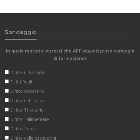
Sondaggio
In quale materia vorresti che APF organizzasse convegni
di formazione?
Diritto di Famiglia
Diritti Reali
Diritto societario
Diritto del Lavoro
Diritto Tributario
Diritto Fallimentare
Diritto Penale
Diritto delle esecuzioni