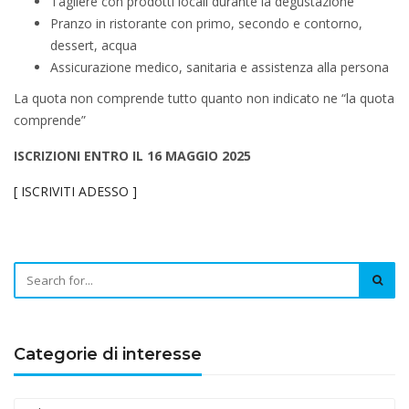
Tagliere con prodotti locali durante la degustazione
Pranzo in ristorante con primo, secondo e contorno,
dessert, acqua
Assicurazione medico, sanitaria e assistenza alla persona
La quota non comprende tutto quanto non indicato ne “la quota
comprende”
ISCRIZIONI
ENTRO IL 16 MAGGIO 2025
[ ISCRIVITI ADESSO ]
Categorie di interesse
Categorie