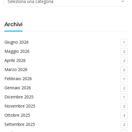
di
interesse
Archivi
Giugno 2026
1
Maggio 2026
2
Aprile 2026
2
Marzo 2026
2
Febbraio 2026
1
Gennaio 2026
2
Dicembre 2025
1
Novembre 2025
2
Ottobre 2025
3
Settembre 2025
2