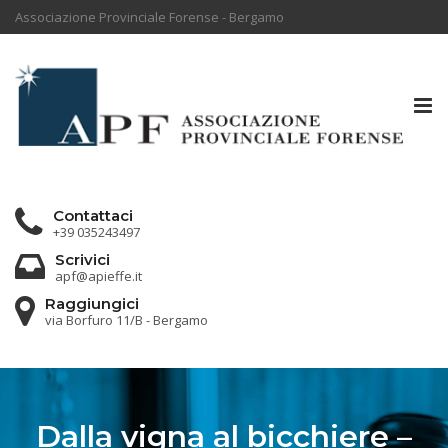
Associazione Provinciale Forense - Bergamo
Tog
nav
Contattaci
+39 035243497
Scrivici
apf@apieffe.it
Raggiungici
via Borfuro 11/B - Bergamo
Dalla vigna al bicchiere –