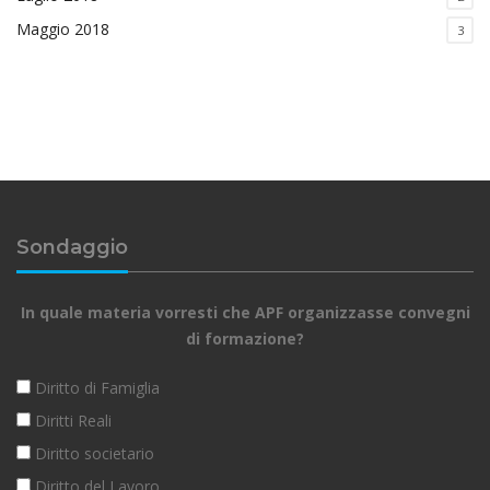
Maggio 2018
3
Sondaggio
In quale materia vorresti che APF organizzasse convegni
di formazione?
Diritto di Famiglia
Diritti Reali
Diritto societario
Diritto del Lavoro