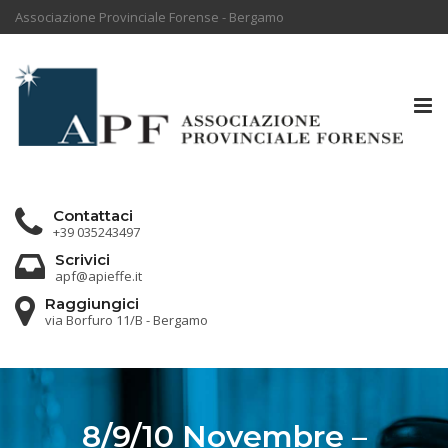
Associazione Provinciale Forense - Bergamo
Tog
nav
Contattaci
+39 035243497
Scrivici
apf@apieffe.it
Raggiungici
via Borfuro 11/B - Bergamo
8/9/10 Novembre –