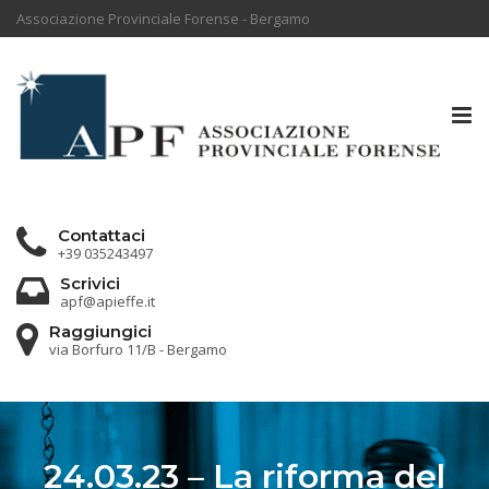
Associazione Provinciale Forense - Bergamo
Tog
nav
Contattaci
+39 035243497
Scrivici
apf@apieffe.it
Raggiungici
via Borfuro 11/B - Bergamo
24.03.23 – La riforma del