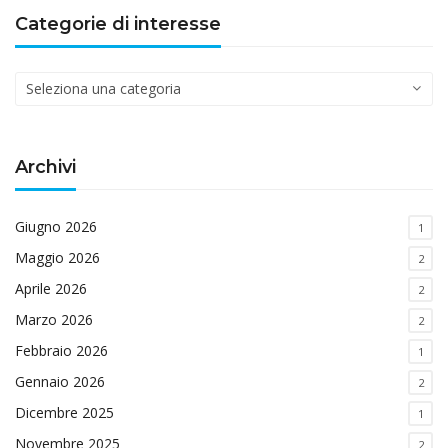
Categorie di interesse
Categorie
di
interesse
Archivi
Giugno 2026
1
Maggio 2026
2
Aprile 2026
2
Marzo 2026
2
Febbraio 2026
1
Gennaio 2026
2
Dicembre 2025
1
Novembre 2025
2