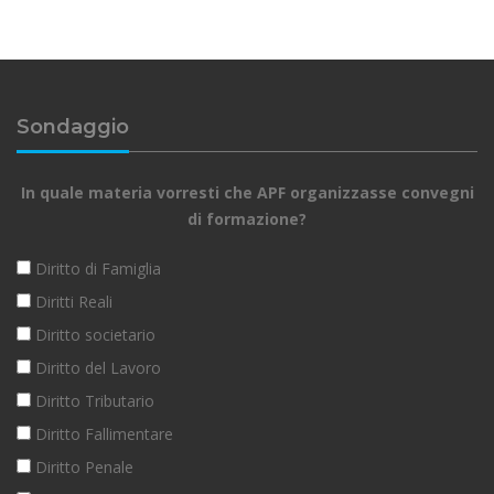
Sondaggio
In quale materia vorresti che APF organizzasse convegni
di formazione?
Diritto di Famiglia
Diritti Reali
Diritto societario
Diritto del Lavoro
Diritto Tributario
Diritto Fallimentare
Diritto Penale