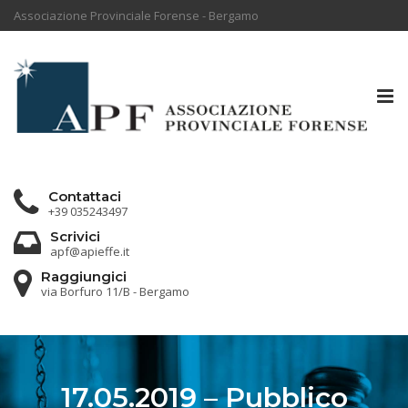
Associazione Provinciale Forense - Bergamo
Tog
nav
Contattaci
+39 035243497
Scrivici
apf@apieffe.it
Raggiungici
via Borfuro 11/B - Bergamo
17.05.2019 – Pubblico