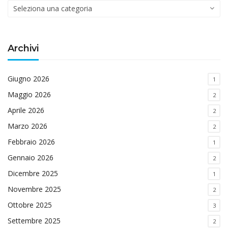
Categorie
di
interesse
Archivi
Giugno 2026
1
Maggio 2026
2
Aprile 2026
2
Marzo 2026
2
Febbraio 2026
1
Gennaio 2026
2
Dicembre 2025
1
Novembre 2025
2
Ottobre 2025
3
Settembre 2025
2