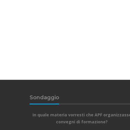
Sondaggio
In quale materia vorresti che APF organizzass
convegni di formazione?