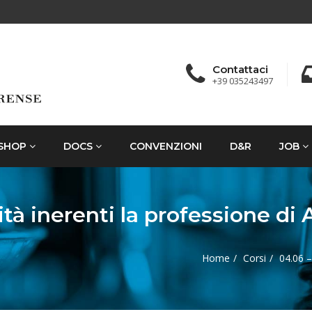
Contattaci
+39 035243497
SHOP
DOCS
CONVENZIONI
D&R
JOB
vità inerenti la professione di
Home
Corsi
04.06 –