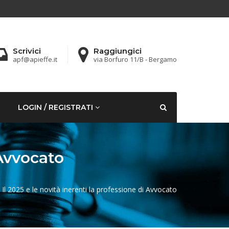
Scrivici
Raggiungici
apf@apieffe.it
via Borfuro 11/B - Bergamo
LOGIN / REGISTRATI
 Avvocato
 Il 2025 e le novità inerenti la professione di Avvocato