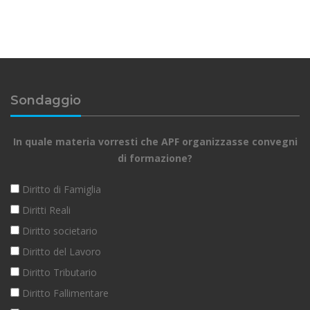
Sondaggio
In quale materia vorresti che APF organizzasse convegni
di formazione?
Diritto di Famiglia
Diritti Reali
Diritto societario
Diritto del Lavoro
Diritto Tributario
Diritto Fallimentare