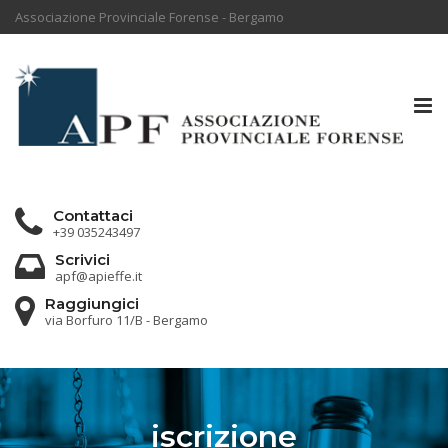
Associazione Provinciale Forense - Bergamo
Tog
nav
Contattaci
+39 035243497
Scrivici
apf@apieffe.it
Raggiungici
via Borfuro 11/B - Bergamo
iscrizione