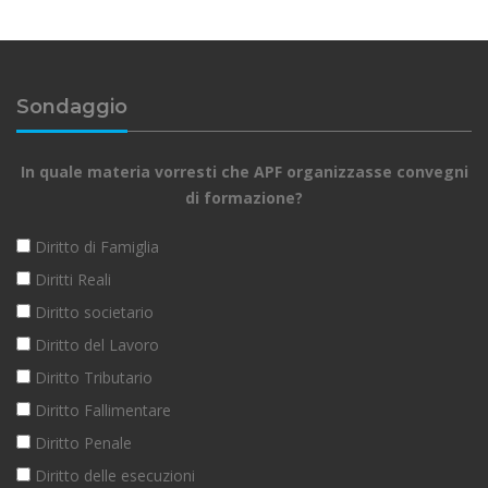
Sondaggio
In quale materia vorresti che APF organizzasse convegni
di formazione?
Diritto di Famiglia
Diritti Reali
Diritto societario
Diritto del Lavoro
Diritto Tributario
Diritto Fallimentare
Diritto Penale
Diritto delle esecuzioni