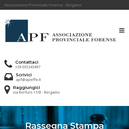
Associazione Provinciale Forense - Bergamo
Tog
nav
Contattaci
+39 035243497
Scrivici
apf@apieffe.it
Raggiungici
via Borfuro 11/B - Bergamo
Rassegna Stampa