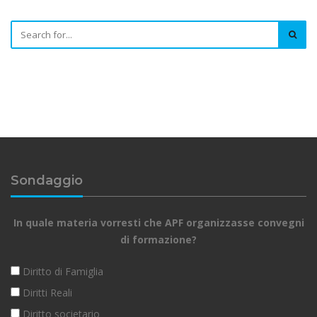
Sondaggio
In quale materia vorresti che APF organizzasse convegni
di formazione?
Diritto di Famiglia
Diritti Reali
Diritto societario