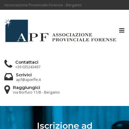
Associazione Provinciale Forense - Bergamo
Tog
nav
Contattaci
+39 035243497
Scrivici
apf@apieffe.it
Raggiungici
via Borfuro 11/B - Bergamo
Iscrizione ad