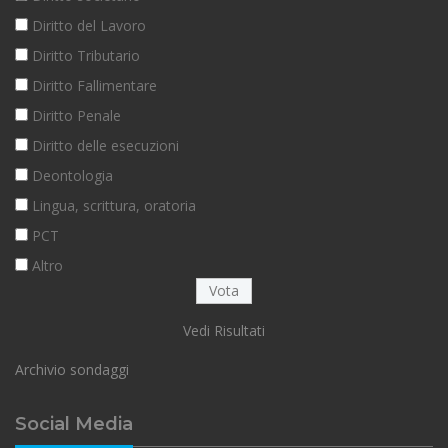
Diritto del Lavoro
Diritto Tributario
Diritto Fallimentare
Diritto Penale
Diritto delle esecuzioni
Deontologia
Lingua, scrittura, oratoria
PCT
Altro
Vedi Risultati
Archivio sondaggi
Social Media