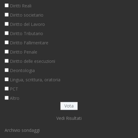
Diritti Reali
Diritto societario
Diritto del Lavoro
Diritto Tributario
Diritto Fallimentare
Diritto Penale
Diritto delle esecuzioni
Deontologia
Lingua, scrittura, oratoria
PCT
Altro
Vedi Risultati
Archivio sondaggi