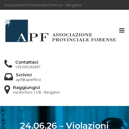
Associazione Provinciale Forense - Bergamo
Tog
nav
Contattaci
+39 035243497
Scrivici
apf@apieffe.it
Raggiungici
via Borfuro 11/B - Bergamo
24.06.26 – Violazioni