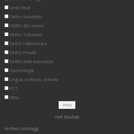
Diritti Reali
Diritto societario
Diritto del Lavoro
Diritto Tributario
Diritto Fallimentare
Diritto Penale
Diritto delle esecuzioni
Deontologia
Lingua, scrittura, oratoria
PCT
Altro
Vedi Risultati
Archivio sondaggi