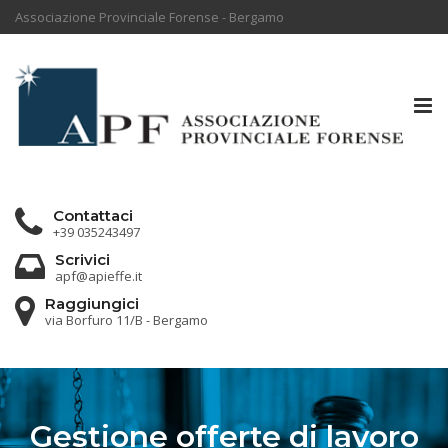
Associazione Provinciale Forense - Bergamo
Tog
nav
Contattaci
+39 035243497
Scrivici
apf@apieffe.it
Raggiungici
via Borfuro 11/B - Bergamo
Gestione offerte di lavoro