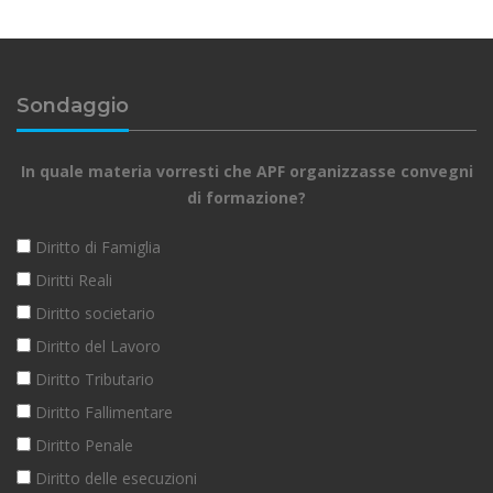
Sondaggio
In quale materia vorresti che APF organizzasse convegni
di formazione?
Diritto di Famiglia
Diritti Reali
Diritto societario
Diritto del Lavoro
Diritto Tributario
Diritto Fallimentare
Diritto Penale
Diritto delle esecuzioni