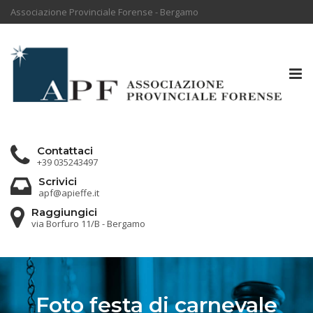
Associazione Provinciale Forense - Bergamo
Tog
nav
Contattaci
+39 035243497
Scrivici
apf@apieffe.it
Raggiungici
via Borfuro 11/B - Bergamo
Foto festa di carnevale