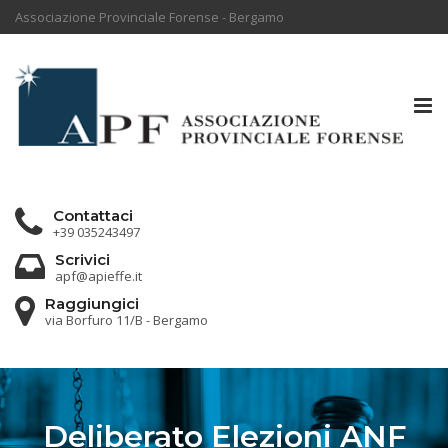
Associazione Provinciale Forense - Bergamo
Tog
nav
Contattaci
+39 035243497
Scrivici
apf@apieffe.it
Raggiungici
via Borfuro 11/B - Bergamo
Deliberato Elezioni ANF