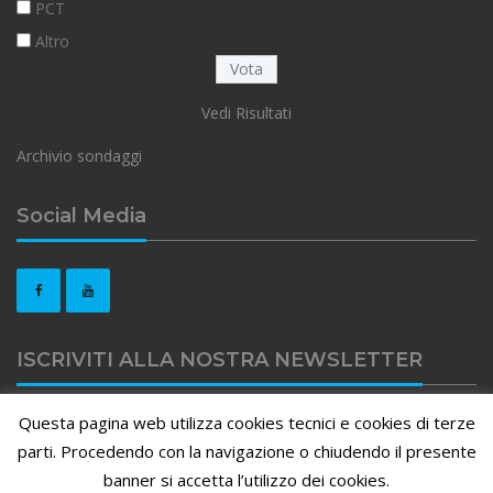
PCT
Altro
Vedi Risultati
Archivio sondaggi
Social Media
ISCRIVITI ALLA NOSTRA NEWSLETTER
Questa pagina web utilizza cookies tecnici e cookies di terze
Clicca qui per iscriviti alla nostra newsletter
parti. Procedendo con la navigazione o chiudendo il presente
banner si accetta l’utilizzo dei cookies.