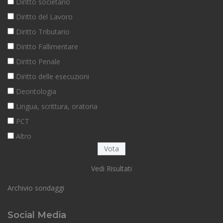
Diritto societario
Diritto del Lavoro
Diritto Tributario
Diritto Fallimentare
Diritto Penale
Diritto delle esecuzioni
Deontologia
Lingua, scrittura, oratoria
PCT
Altro
Vedi Risultati
Archivio sondaggi
Social Media