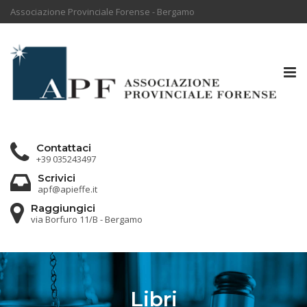
Associazione Provinciale Forense - Bergamo
Tog
nav
Contattaci
+39 035243497
Scrivici
apf@apieffe.it
Raggiungici
via Borfuro 11/B - Bergamo
Libri