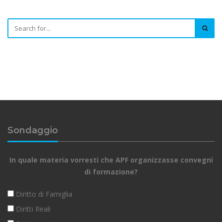
Sondaggio
In quale materia vorresti che APF organizzasse convegni
di formazione?
Diritto di Famiglia
Diritti Reali